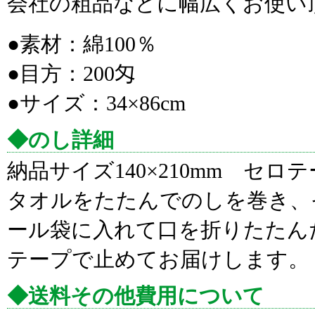
会社の粗品などに幅広くお使い
●素材：綿100％
●目方：200匁
●サイズ：34×86cm
◆のし詳細
納品サイズ140×210mm セロ
タオルをたたんでのしを巻き、
ール袋に入れて口を折りたたん
テープで止めてお届けします。
◆送料その他費用について