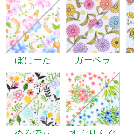
ぼにーた
ガーベラ
めろでぃ
すぷりんぐ