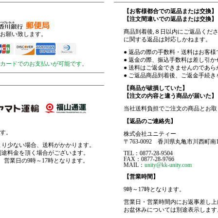
【お客様都合での返品または交換】
【注文間違いでの返品または交換】
商品到着後,８日以内にご返品くだ
お願い致します。
に関する返品は対応しかねます。
● 返品の際の手数料・送料はお客
● 返金の際、振込手数料は差し引
ットカードでのお支払いが可能です。
● 送料はご返金できませんのであ
● ご返品商品到着後、ご返金手続き
【商品が破損していた】
【注文の内容と違う商品が届いた】
当社送料負担でご注文の商品とお取
【返品のご連絡先】
す。
株式会社ユニティー
〒763-0092 香川県丸亀市川西町南1
より少ない場合、送料がかかります。
別途料金を頂く場合がございます。
TEL：0877-28-9504
FAX：0877-28-9766
、営業日の9時～17時となります。
MAIL：
unity@kk-unity.com
【営業時間】
9時～17時となります。
営業日・営業時間内にお返事差し上
お盆休みについては別途表示します