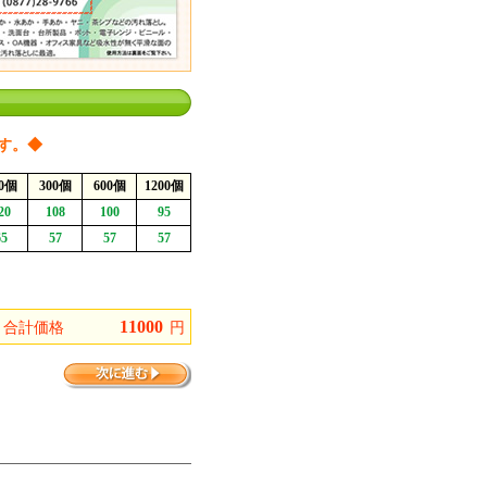
す。◆
00個
300個
600個
1200個
20
108
100
95
65
57
57
57
 合計価格
円