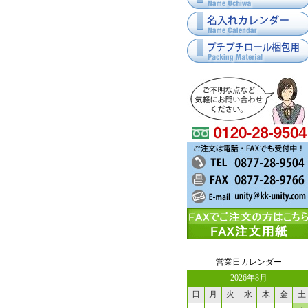
営業日カレンダー
2026年8月
日
月
火
水
木
金
土